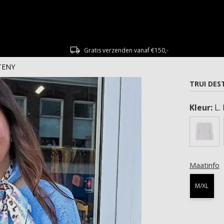
Gratis verzenden vanaf €150,-
STENY
TRUI DES
Kleur:
L.
Maatinfo
M/XL