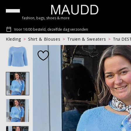
fashion, bags, shoes & more
Voor 16:00 besteld, dezelfde dag verzonden
Kleding
Shirt & Blouses
Truien & Sweaters
Trui DE