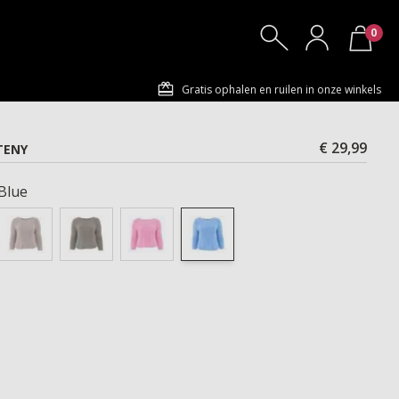
0
Gratis ophalen en ruilen in onze winkels
€ 29,99
TENY
 Blue