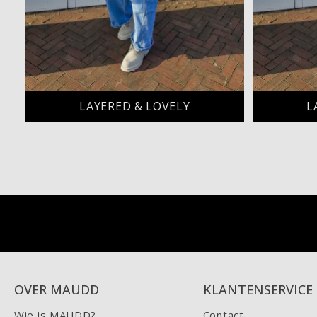
LAYERED & LOVELY
L
OVER MAUDD
KLANTENSERVICE
Wie is MAUDD?
Contact