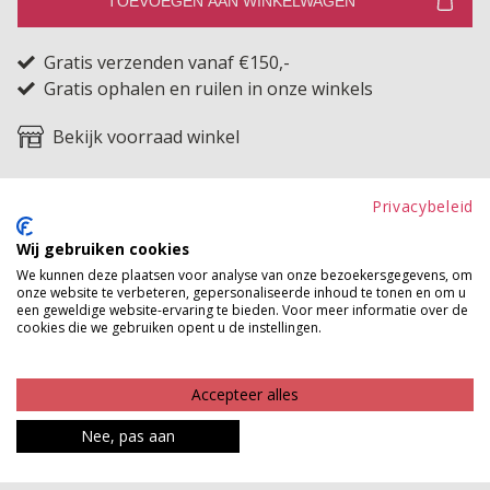
TOEVOEGEN AAN WINKELWAGEN
Gratis verzenden vanaf €150,-
Gratis ophalen en ruilen in onze winkels
Bekijk voorraad winkel
Deze losvallende bouclé V-trui is een heerlijk
Privacybeleid
comfortabel item met een zachte, warme uitstraling. De
Wij gebruiken cookies
bouclé structuur geeft de trui een speels en stijlvol
We kunnen deze plaatsen voor analyse van onze bezoekersgegevens, om
effect en het mohair in het materiaal zorgt ervoor dat
onze website te verbeteren, gepersonaliseerde inhoud te tonen en om u
een geweldige website-ervaring te bieden. Voor meer informatie over de
hij extra cosy aanvoelt. De V-hals geeft de trui een
cookies die we gebruiken opent u de instellingen.
vrouwelijke touch en laat je halslijn mooi uitkomen. Het
relaxte model valt soepel om het lichaam en draagt fijn
Accepteer alles
zonder strak te zitten. Extra leuk is dat je deze trui ook
Nee, pas aan
perfect kunt combineren met een top, longsleeve of
blouse eronder, voor een speelse laagjeslook. Een trui