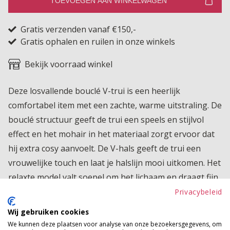
TOEVOEGEN AAN WINKELWAGEN
Gratis verzenden vanaf €150,-
Gratis ophalen en ruilen in onze winkels
Bekijk voorraad winkel
Deze losvallende bouclé V-trui is een heerlijk
comfortabel item met een zachte, warme uitstraling. De
bouclé structuur geeft de trui een speels en stijlvol
effect en het mohair in het materiaal zorgt ervoor dat
hij extra cosy aanvoelt. De V-hals geeft de trui een
vrouwelijke touch en laat je halslijn mooi uitkomen. Het
relaxte model valt soepel om het lichaam en draagt fijn
zonder strak te zitten. Extra leuk is dat je deze trui ook
Privacybeleid
perfect kunt combineren met een top, longsleeve of
Wij gebruiken cookies
blouse eronder, voor een speelse laagjeslook. Een trui
We kunnen deze plaatsen voor analyse van onze bezoekersgegevens, om