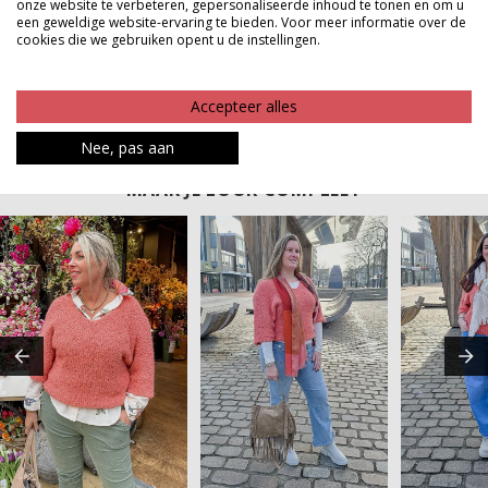
onze website te verbeteren, gepersonaliseerde inhoud te tonen en om u
die er moeiteloos stijlvol uitziet en ideaal is voor dagen
een geweldige website-ervaring te bieden. Voor meer informatie over de
waarop je warm en leuk gekleed wilt zijn.
cookies die we gebruiken opent u de instellingen.
Product kenmerken
Accepteer alles
Betaalinformatie
Nee, pas aan
MAAK JE LOOK COMPLEET