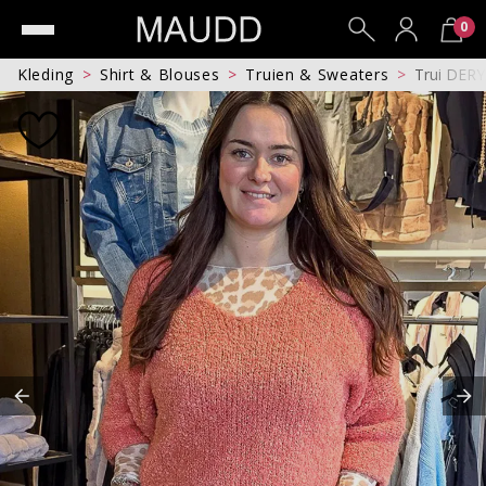
0
Kleding
Shirt & Blouses
Truien & Sweaters
Trui DER