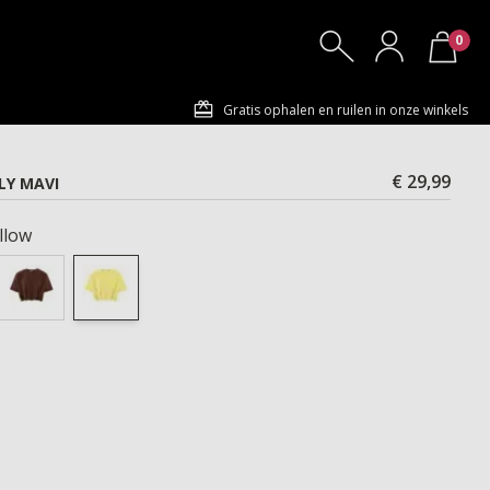
0
Gratis ophalen en ruilen in onze winkels
€ 29,99
LY MAVI
llow