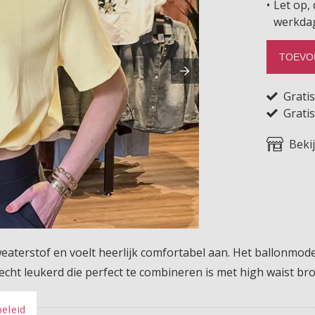
Let op, 
werkda
TOEVO
Grati
Gratis
Beki
aterstof en voelt heerlijk comfortabel aan. Het ballonmodel
cht leukerd die perfect te combineren is met high waist broe
beleid