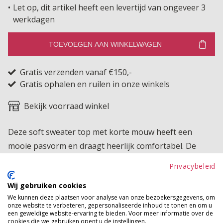
Let op, dit artikel heeft een levertijd van ongeveer 3
werkdagen
TOEVOEGEN AAN WINKELWAGEN
Gratis verzenden vanaf €150,-
Gratis ophalen en ruilen in onze winkels
Bekijk voorraad winkel
Deze soft sweater top met korte mouw heeft een
mooie pasvorm en draagt heerlijk comfortabel. De
raglan mouw zorgt voor extra bewegingsvrijheid en
Privacybeleid
een soepele fit. Een perfecte basis voor elke outfit die
Wij gebruiken cookies
je makkelijk combineert en het hele seizoen door kunt
We kunnen deze plaatsen voor analyse van onze bezoekersgegevens, om
dragen.
onze website te verbeteren, gepersonaliseerde inhoud te tonen en om u
een geweldige website-ervaring te bieden. Voor meer informatie over de
cookies die we gebruiken opent u de instellingen.