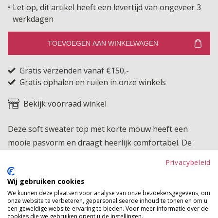
Let op, dit artikel heeft een levertijd van ongeveer 3
werkdagen
TOEVOEGEN AAN WINKELWAGEN
Gratis verzenden vanaf €150,-
Gratis ophalen en ruilen in onze winkels
Bekijk voorraad winkel
Deze soft sweater top met korte mouw heeft een
mooie pasvorm en draagt heerlijk comfortabel. De
raglan mouw zorgt voor extra bewegingsvrijheid en
Privacybeleid
een soepele fit. Een perfecte basis voor elke outfit die
Wij gebruiken cookies
je makkelijk combineert en het hele seizoen door kunt
We kunnen deze plaatsen voor analyse van onze bezoekersgegevens, om
dragen.
onze website te verbeteren, gepersonaliseerde inhoud te tonen en om u
een geweldige website-ervaring te bieden. Voor meer informatie over de
cookies die we gebruiken opent u de instellingen.