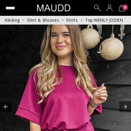
0
Kleding
Shirt & Blouses
Shirts
Top WENLY JOZIEN