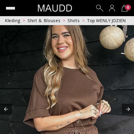
0
Kleding
Shirt & Blouses
Shirts
Top WENLY JOZIEN