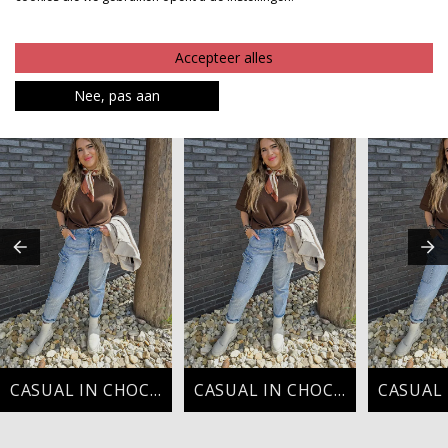
Product kenmerken
Betaalinformatie
Accepteer alles
MAAK JE LOOK COMPLEET
Nee, pas aan
CASUAL IN CHOCO
CASUAL IN CHOCO