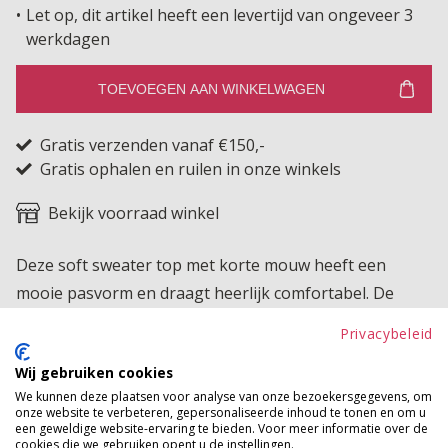
Let op, dit artikel heeft een levertijd van ongeveer 3
werkdagen
TOEVOEGEN AAN WINKELWAGEN
Gratis verzenden vanaf €150,-
Gratis ophalen en ruilen in onze winkels
Bekijk voorraad winkel
Deze soft sweater top met korte mouw heeft een
mooie pasvorm en draagt heerlijk comfortabel. De
raglan mouw zorgt voor extra bewegingsvrijheid en
Privacybeleid
een soepele fit. Een perfecte basis voor elke outfit die
Wij gebruiken cookies
je makkelijk combineert en het hele seizoen door kunt
We kunnen deze plaatsen voor analyse van onze bezoekersgegevens, om
dragen.
onze website te verbeteren, gepersonaliseerde inhoud te tonen en om u
een geweldige website-ervaring te bieden. Voor meer informatie over de
cookies die we gebruiken opent u de instellingen.