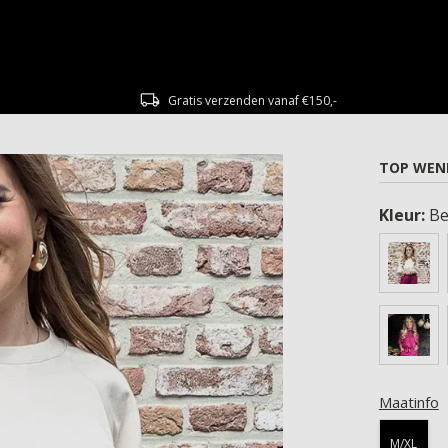
Gratis verzenden vanaf €150,-
TOP WENL
Kleur:
Be
Maatinfo
M/XL