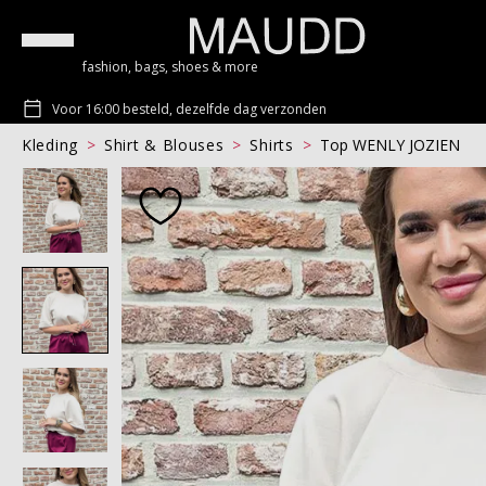
fashion, bags, shoes & more
Voor 16:00 besteld, dezelfde dag verzonden
Kleding
Shirt & Blouses
Shirts
Top WENLY JOZIEN