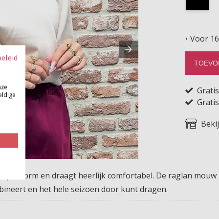
Voor 16
beleid
TOEVO
nze
Grati
eldige
Gratis
Beki
 pasvorm en draagt heerlijk comfortabel. De raglan mouw zo
mbineert en het hele seizoen door kunt dragen.