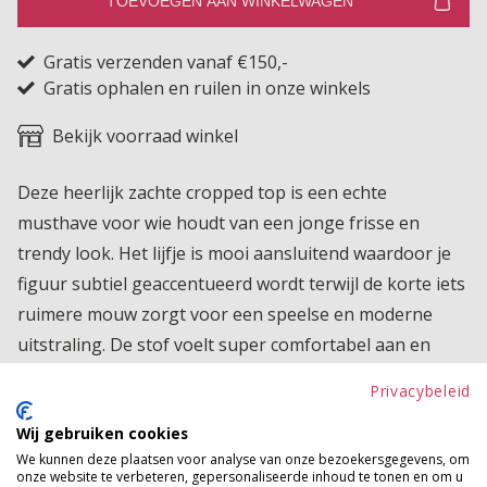
TOEVOEGEN AAN WINKELWAGEN
Gratis verzenden vanaf €150,-
Gratis ophalen en ruilen in onze winkels
Bekijk voorraad winkel
Deze heerlijk zachte cropped top is een echte
musthave voor wie houdt van een jonge frisse en
trendy look. Het lijfje is mooi aansluitend waardoor je
figuur subtiel geaccentueerd wordt terwijl de korte iets
ruimere mouw zorgt voor een speelse en moderne
uitstraling. De stof voelt super comfortabel aan en
maakt deze top perfect als fijne basic voor elke dag.
Privacybeleid
Draag hem op een high waist broek of rok voor een
Wij gebruiken cookies
stijlvolle en moeiteloze outfit die met gemak zowel
We kunnen deze plaatsen voor analyse van onze bezoekersgegevens, om
casual als fashionable is. Een top die je gegarandeerd
onze website te verbeteren, gepersonaliseerde inhoud te tonen en om u