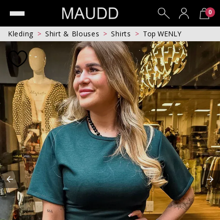
0
Kleding
Shirt & Blouses
Shirts
Top WENLY