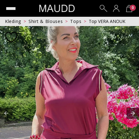
0
Kleding
Shirt & Blouses
Tops
Top VERA ANOUK