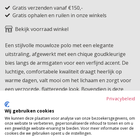
Gratis verzenden vanaf €150,-
Gratis ophalen en ruilen in onze winkels
Bekijk voorraad winkel
Een stijlvolle mouwloze polo met een elegante
uitstraling, afgewerkt met een chique goudkleurige
bies langs de armsgaten voor een verfijnd accent. De
luchtige, comfortabele kwaliteit draagt heerlijk op
warme dagen, valt mooi om het lichaam en zorgt voor
een verzorgde, flatterende look. Bovendien is deze
polo ideaal voor op reis: kreukarm, niet strijken en
Privacybeleid
altijd direct klaar om te dragen. Een veelzijdige basic die
Wij gebruiken cookies
moeiteloos combineert van casual tot chic
We kunnen deze plaatsen voor analyse van onze bezoekersgegevens, om
onze website te verbeteren, gepersonaliseerde inhoud te tonen en om u
Product kenmerken
een geweldige website-ervaring te bieden. Voor meer informatie over de
cookies die we gebruiken opent u de instellingen.