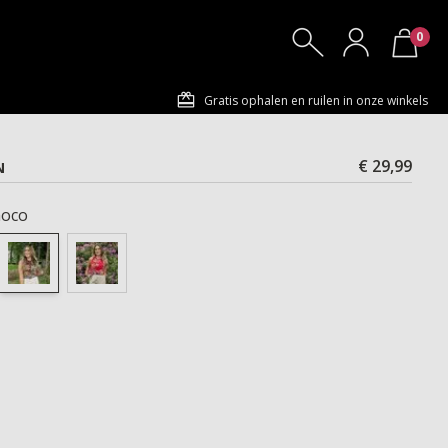
0
Gratis ophalen en ruilen in onze winkels
€ 29,99
N
oco