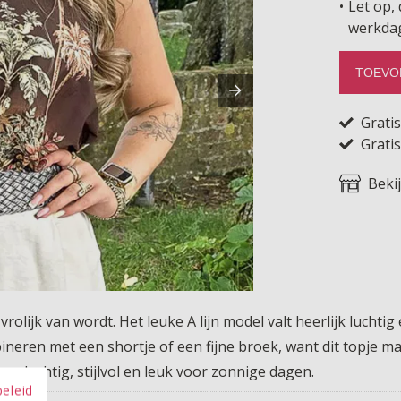
Let op, 
werkda
TOEVO
Grati
Gratis
Beki
olijk van wordt. Het leuke A lijn model valt heerlijk luchtig
bineren met een shortje of een fijne broek, want dit topje m
 van luchtig, stijlvol en leuk voor zonnige dagen.
beleid