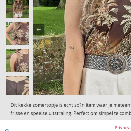
Dit kekke zomertopje is echt zo?n item waar je meteen vr
frisse en speelse uitstraling. Perfect om simpel te com
helemaal niet saai te zijn, dit is precies de perfecte mix
Privacy