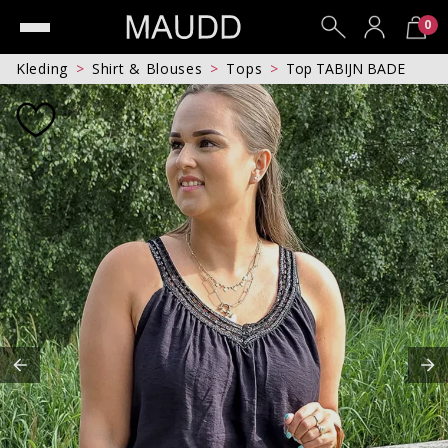
0
Kleding
Shirt & Blouses
Tops
Top TABIJN BADE