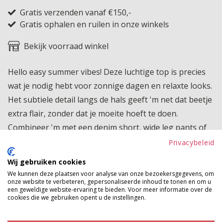
Gratis verzenden vanaf €150,-
Gratis ophalen en ruilen in onze winkels
Bekijk voorraad winkel
Hello easy summer vibes! Deze luchtige top is precies
wat je nodig hebt voor zonnige dagen en relaxte looks.
Het subtiele detail langs de hals geeft 'm net dat beetje
extra flair, zonder dat je moeite hoeft te doen.
Combineer 'm met een denim short, wide leg pants of
maxi skirt en je outfit is instant aan. Comfy, vrouwelijk
Privacybeleid
én boho chic? Yes please!
Wij gebruiken cookies
We kunnen deze plaatsen voor analyse van onze bezoekersgegevens, om
Product kenmerken
onze website te verbeteren, gepersonaliseerde inhoud te tonen en om u
een geweldige website-ervaring te bieden. Voor meer informatie over de
Betaalinformatie
cookies die we gebruiken opent u de instellingen.