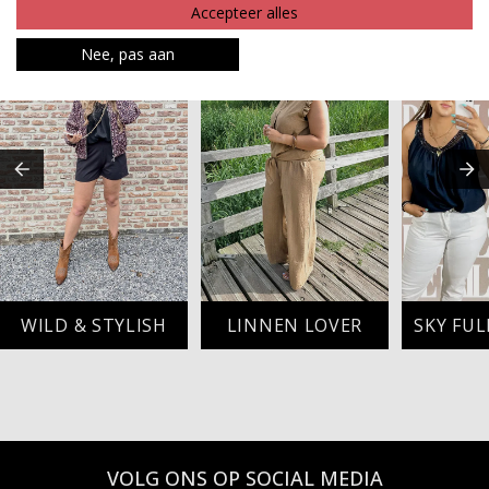
MAAK JE LOOK COMPLEET
Accepteer alles
Nee, pas aan
WILD & STYLISH
LINNEN LOVER
SKY FUL
VOLG ONS OP SOCIAL MEDIA