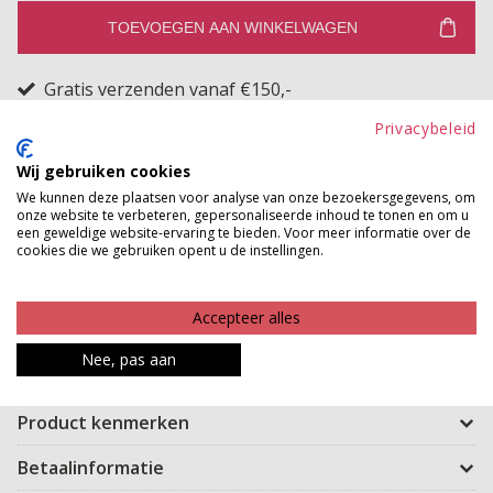
TOEVOEGEN AAN WINKELWAGEN
Gratis verzenden vanaf €150,-
Gratis ophalen en ruilen in onze winkels
Privacybeleid
Bekijk voorraad winkel
Wij gebruiken cookies
We kunnen deze plaatsen voor analyse van onze bezoekersgegevens, om
onze website te verbeteren, gepersonaliseerde inhoud te tonen en om u
Less is more, en dat bewijst deze luchtige essential.
een geweldige website-ervaring te bieden. Voor meer informatie over de
Deze top is jouw everyday favorite voor moeiteloze
cookies die we gebruiken opent u de instellingen.
klasse. Dankzij de wijde mouwen en relaxte fit straal jij
nonchalante chic uit of je 'm nu styled met denim of
Accepteer alles
flowy trousers. Simpel, stijlvol en onmisbaar in jouw
Nee, pas aan
garderobe.
Product kenmerken
Betaalinformatie