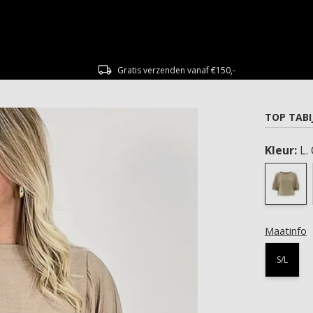
Gratis verzenden vanaf €150,-
TOP TABI
Kleur:
L.
Maatinfo
S/L