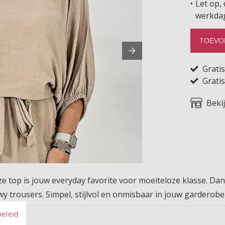
Let op, 
werkda
TOEVO
Grati
Gratis
Beki
ze top is jouw everyday favorite voor moeiteloze klasse. Dankz
owy trousers. Simpel, stijlvol en onmisbaar in jouw garderobe
beleid