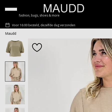
fashion, bags, shoes & more
Voor 16:00 besteld, dezelfde dag verzonden
Maudd