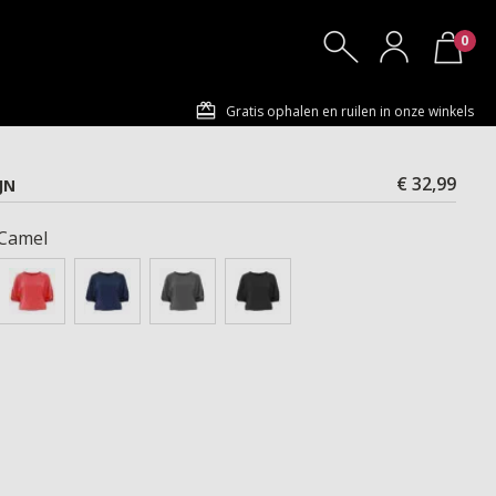
0
Gratis ophalen en ruilen in onze winkels
€ 32,99
JN
 Camel