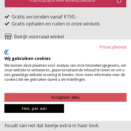
TOEVOEGEN AAN WINKELWAGEN
Gratis verzenden vanaf €150,-
Gratis ophalen en ruilen in onze winkels
Bekijk voorraad winkel
Privacybeleid
Elastische kanten top met 3D effect echte eyecatcher
Wij gebruiken cookies
Deze prachtige top van elastisch kant is een echte
We kunnen deze plaatsen voor analyse van onze bezoekersgegevens, om
eyecatcher met een bijzonder 3D effect dat direct
onze website te verbeteren, gepersonaliseerde inhoud te tonen en om u
een geweldige website-ervaring te bieden. Voor meer informatie over de
opvalt. Dankzij de mooie stretch voelt de top
cookies die we gebruiken opent u de instellingen.
comfortabel aan en sluit hij prachtig aan op het
lichaam. Het unieke kantpatroon geeft een speelse en
Accepteer alles
vrouwelijke uitstraling waardoor je zelfs in combinatie
Nee, pas aan
met de simpelste jeans moeiteloos een stijlvolle en
opvallende outfit creëert. Een echte musthave voor wie
houdt van net dat beetje extra in haar look.