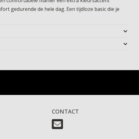
 een comfortabele manier een extra kleursaccent
fort gedurende de hele dag. Een tijdloze basic die je
CONTACT