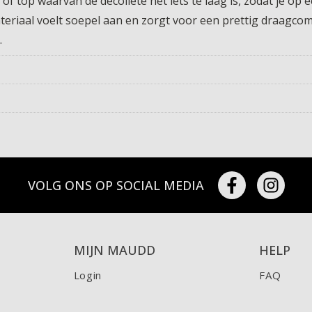
of top waarvan de decolleté net iets te laag is, zodat je op
materiaal voelt soepel aan en zorgt voor een prettig draagcom
.
VOLG ONS OP SOCIAL MEDIA
MIJN MAUDD
HELP
Login
FAQ