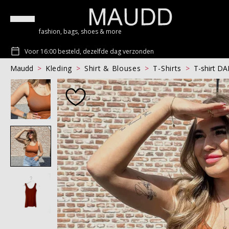
fashion, bags, shoes & more
Voor 16:00 besteld, dezelfde dag verzonden
Maudd
Kleding
Shirt & Blouses
T-Shirts
T-shirt 