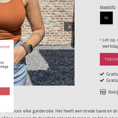
Maatinfo
S/L
Let op, 
werkda
beleid
TOEVO
nze
eldige
Grati
Gratis
Beki
ar item voor elke garderobe. Het heeft een brede band en dr