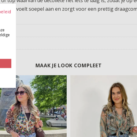
of top waarvan de decolleté net iets te laag is, zodat je op
materiaal voelt soepel aan en zorgt voor een prettig draagcom
beleid
.
nze
eldige
MAAK JE LOOK COMPLEET