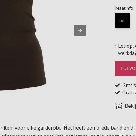
Maatinfo
S/L
Let op, 
werkda
TOEVO
Grati
Gratis
Beki
ar item voor elke garderobe. Het heeft een brede band en dr