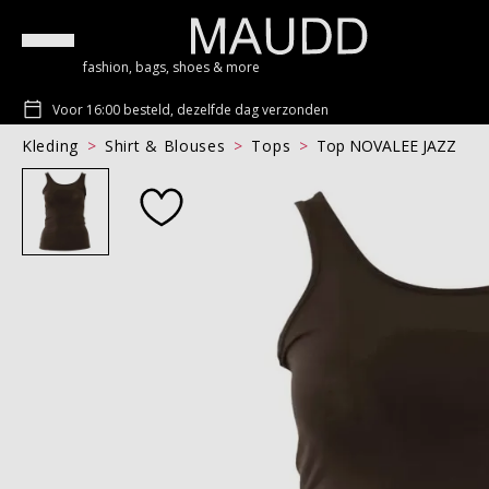
fashion, bags, shoes & more
Voor 16:00 besteld, dezelfde dag verzonden
Kleding
Shirt & Blouses
Tops
Top NOVALEE JAZZ