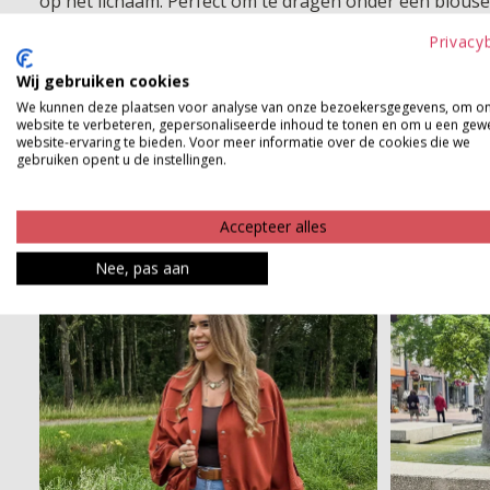
op het lichaam. Perfect om te dragen onder een blouse 
toevoegt en je outfit netjes blijft. Het zachte viscose 
Privacy
veelzijdig kunt combineren en altijd goed van pas komt
Wij gebruiken cookies
We kunnen deze plaatsen voor analyse van onze bezoekersgegevens, om o
Product kenmerken
website te verbeteren, gepersonaliseerde inhoud te tonen en om u een gew
website-ervaring te bieden. Voor meer informatie over de cookies die we
Betaalinformatie
gebruiken opent u de instellingen.
Accepteer alles
Nee, pas aan