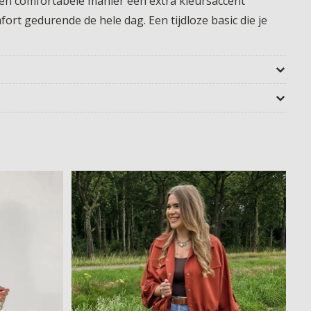
 een comfortabele manier een extra kleursaccent
fort gedurende de hele dag. Een tijdloze basic die je