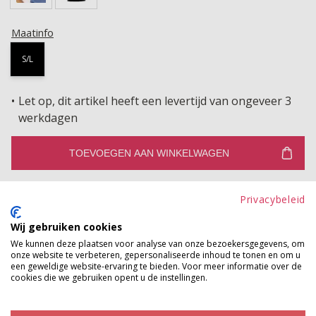
Maatinfo
S/L
Let op, dit artikel heeft een levertijd van ongeveer 3
werkdagen
TOEVOEGEN AAN WINKELWAGEN
Gratis verzenden vanaf €150,-
Privacybeleid
Gratis ophalen en ruilen in onze winkels
Wij gebruiken cookies
Bekijk voorraad winkel
We kunnen deze plaatsen voor analyse van onze bezoekersgegevens, om
onze website te verbeteren, gepersonaliseerde inhoud te tonen en om u
een geweldige website-ervaring te bieden. Voor meer informatie over de
Dit basishemdje van elastische viscose is een
cookies die we gebruiken opent u de instellingen.
onmisbaar item voor elke garderobe. Het heeft een