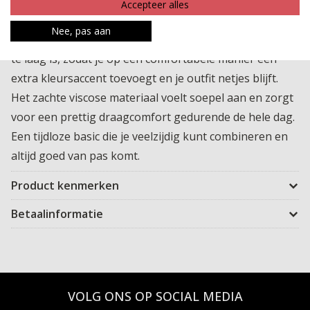
brede band en draagt daardoor heerlijk comfortabel en
Accepteer alles
sluit mooi aan op het lichaam. Perfect om te dragen
Nee, pas aan
onder een blouse of top waarvan de decolleté net iets
te laag is, zodat je op een comfortabele manier een
extra kleursaccent toevoegt en je outfit netjes blijft.
Het zachte viscose materiaal voelt soepel aan en zorgt
voor een prettig draagcomfort gedurende de hele dag.
Een tijdloze basic die je veelzijdig kunt combineren en
altijd goed van pas komt.
Product kenmerken
Betaalinformatie
VOLG ONS OP SOCIAL MEDIA