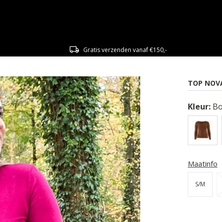
Gratis verzenden vanaf €150,-
TOP NOVA
Kleur:
Bo
Maatinfo
S/M