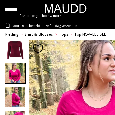
fashion, bags, shoes & more
Voor 16:00 besteld, dezelfde dag verzonden
Kleding
Shirt & Blouses
Tops
Top NOVALEE BEE