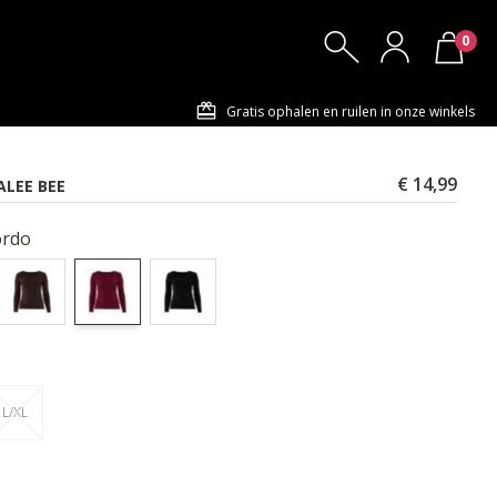
0
Gratis ophalen en ruilen in onze winkels
€ 14,99
LEE BEE
rdo
L/XL