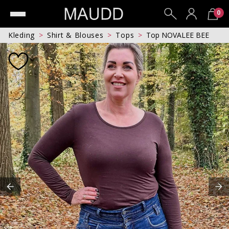
0
Kleding
Shirt & Blouses
Tops
Top NOVALEE BEE