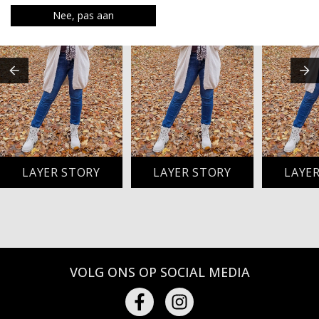
Nee, pas aan
LAYER STORY
LAYER STORY
LAYE
VOLG ONS OP SOCIAL MEDIA