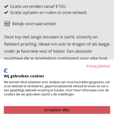
Gratis verzenden vanaf €150,-
Gratis ophalen en ruilen in onze winkels
Bekijk voorraad winkel
Deze top met lange mouwen is zacht, stretchy en
flatteert prachtig. Ideaal om solo te dragen of als laagje
onder je favoriete vest of blazer. Een absolute
musthave die je moeiteloos combineert voor elke look.
Deze topper hoort gewoon in jouw basiscollectie thuis.
Privacybeleid
Wij gebruiken cookies
Product kenmerken
We kunnen deze plaatsen voor analyse van onze bezoekersgegevens, om
onze website te verbeteren, gepersonaliseerde inhoud te tonen en om u
Betaalinformatie
een geweldige website-ervaring te bieden. Voor meer informatie over de
cookies die we gebruiken opent u de instellingen.
MAAK JE LOOK COMPLEET
Accepteer alles