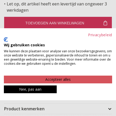
Let op, dit artikel heeft een levertijd van ongeveer 3
werkdagen
TOEVOEGEN AAN WINKELWAGEN
Privacybeleid
Gratis verzenden vanaf €150,-
Gratis ophalen en ruilen in onze winkels
Wij gebruiken cookies
We kunnen deze plaatsen voor analyse van onze bezoekersgegevens, om
Bekijk voorraad winkel
onze website te verbeteren, gepersonaliseerde inhoud te tonen en om u
een geweldige website-ervaring te bieden. Voor meer informatie over de
cookies die we gebruiken opent u de instellingen.
Dit aangesloten topje is gemaakt van zacht kant en
heeft lekker veel stretch, waardoor het comfortabel zit
Accepteer alles
en makkelijk meebeweegt. Perfect om onder een ander
Nee, pas aan
kledingstuk te dragen, maar ook mooi om op zichzelf
te dragen voor een elegante en vrouwelijke look.
Product kenmerken