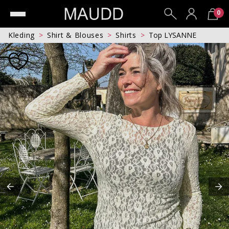
0
Kleding
Shirt & Blouses
Shirts
Top LYSANNE