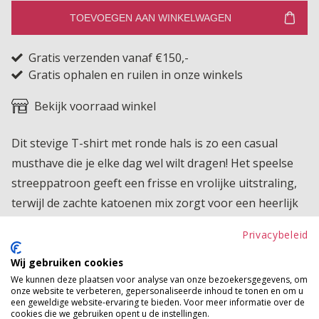
TOEVOEGEN AAN WINKELWAGEN
Gratis verzenden vanaf €150,-
Gratis ophalen en ruilen in onze winkels
Bekijk voorraad winkel
Dit stevige T-shirt met ronde hals is zo een casual
musthave die je elke dag wel wilt dragen! Het speelse
streeppatroon geeft een frisse en vrolijke uitstraling,
terwijl de zachte katoenen mix zorgt voor een heerlijk
comfortabel draaggevoel. Perfect om gewoon zo te
Privacybeleid
dragen op een jeans, of juist leuk te stylen onder een
blazer voor een sportieve en nonchalante look met een
Wij gebruiken cookies
We kunnen deze plaatsen voor analyse van onze bezoekersgegevens, om
trendy twist.
onze website te verbeteren, gepersonaliseerde inhoud te tonen en om u
een geweldige website-ervaring te bieden. Voor meer informatie over de
Product kenmerken
cookies die we gebruiken opent u de instellingen.