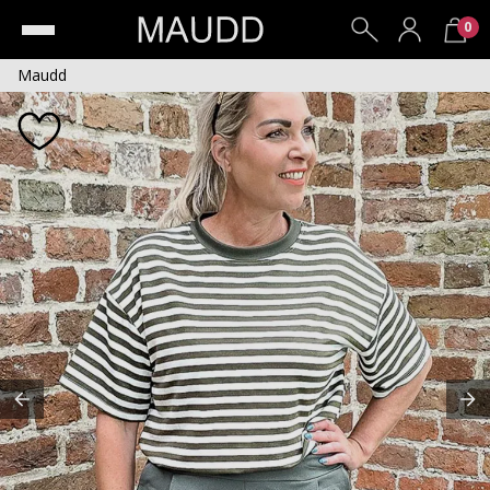
0
Maudd