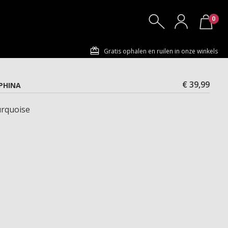
0
Gratis ophalen en ruilen in onze winkels
€ 39,99
PHINA
rquoise