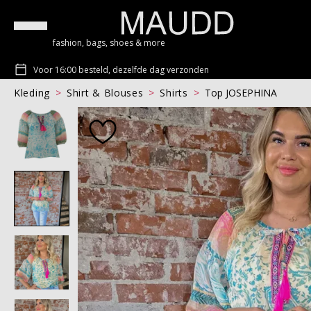
fashion, bags, shoes & more
Voor 16:00 besteld, dezelfde dag verzonden
Kleding
Shirt & Blouses
Shirts
Top JOSEPHINA