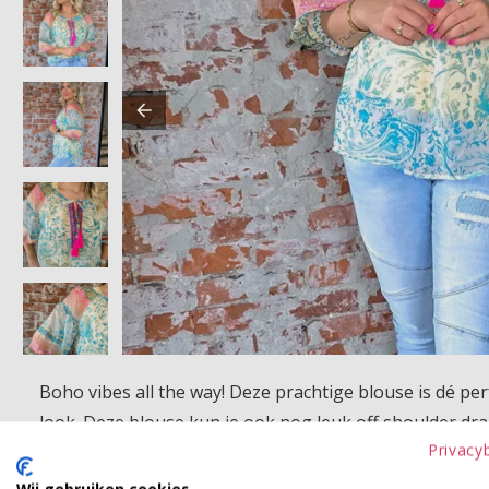
Boho vibes all the way! Deze prachtige blouse is dé per
look. Deze blouse kun je ook nog leuk off shoulder drag
Privacy
Product kenmerken