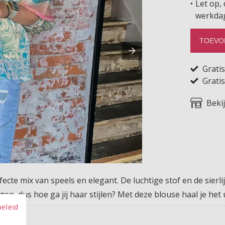
Let op, 
werkda
TOEVO
Grati
Gratis
Beki
fecte mix van speels en elegant. De luchtige stof en de sierl
en, dus hoe ga jij haar stijlen? Met deze blouse haal je het
beleid