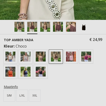
€ 24,99
TOP AMBER YADA
Kleur:
Choco
Maatinfo
S/M
L/XL
XXL