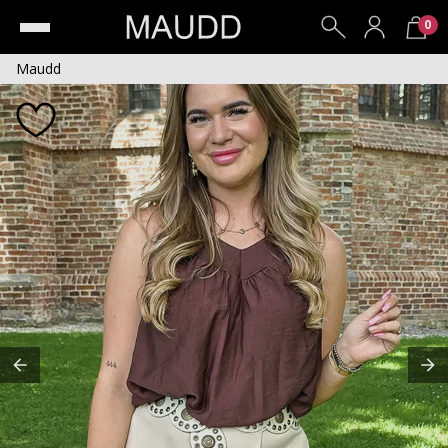
0
Maudd