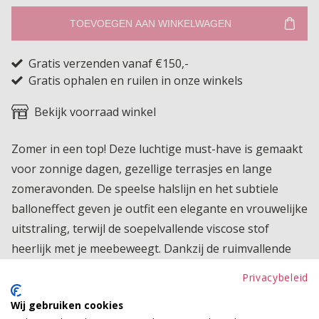
TOEVOEGEN AAN WINKELWAGEN
Gratis verzenden vanaf €150,-
Gratis ophalen en ruilen in onze winkels
Bekijk voorraad winkel
Zomer in een top! Deze luchtige must-have is gemaakt
voor zonnige dagen, gezellige terrasjes en lange
zomeravonden. De speelse halslijn en het subtiele
balloneffect geven je outfit een elegante en vrouwelijke
uitstraling, terwijl de soepelvallende viscose stof
heerlijk met je meebeweegt. Dankzij de ruimvallende
pasvorm geniet je van optimaal comfort zonder dat de
Privacybeleid
top strak aanvoelt. Aan de onderzijde heeft een fijn
Wij gebruiken cookies
zittend elastiek. De ademende stof maakt deze top