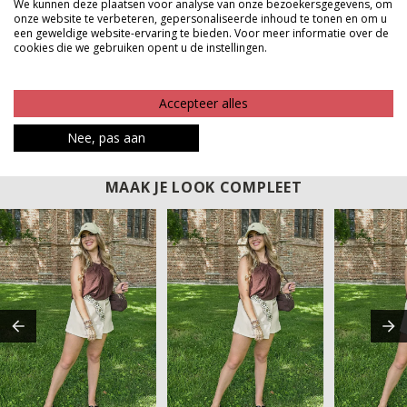
We kunnen deze plaatsen voor analyse van onze bezoekersgegevens, om
perfect voor warme dagen, zodat je je de hele dag fris
onze website te verbeteren, gepersonaliseerde inhoud te tonen en om u
een geweldige website-ervaring te bieden. Voor meer informatie over de
en comfortabel voelt. Combineer hem moeiteloos met
cookies die we gebruiken opent u de instellingen.
andere items uit onze Amber serie voor een leuke set
Product kenmerken
Accepteer alles
Betaalinformatie
Nee, pas aan
MAAK JE LOOK COMPLEET