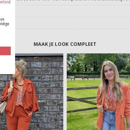
beleid
nze
eldige
MAAK JE LOOK COMPLEET