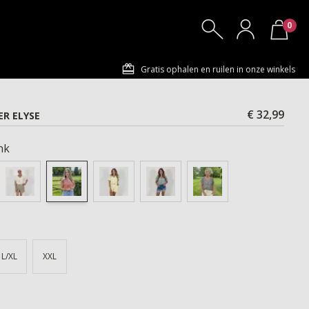
0
Gratis ophalen en ruilen in onze winkels
€ 32,99
R ELYSE
nk
L/XL
XXL