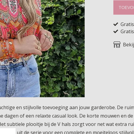
TOEVO
Grati
Gratis
Beki
luchtige en stijlvolle toevoeging aan jouw garderobe. De ru
me dagen of een relaxte casual look. De korte mouwen en de
et subtiele plooitje bij de V hals zorgt voor net wat extra r
items uit de serie voor een complete en moeiteloos stijlvolle