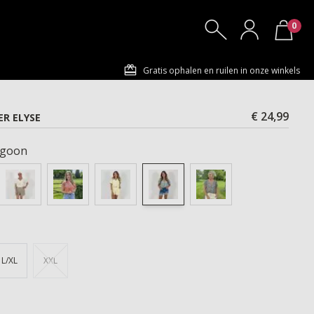
0
Gratis ophalen en ruilen in onze winkels
€ 24,99
R ELYSE
agoon
L/XL
XXL