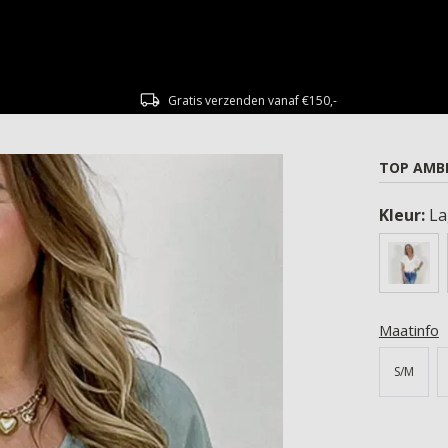
Gratis verzenden vanaf €150,-
TOP AMBE
Kleur:
L
Maatinfo
S/M