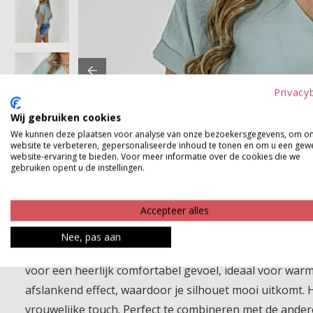
Privacy
Wij gebruiken cookies
We kunnen deze plaatsen voor analyse van onze bezoekersgegevens, om o
website te verbeteren, gepersonaliseerde inhoud te tonen en om u een gew
website-ervaring te bieden. Voor meer informatie over de cookies die we
gebruiken opent u de instellingen.
Accepteer alles
Nee, pas aan
Deze blouse uit de viscose mix and match serie is een 
voor een heerlijk comfortabel gevoel, ideaal voor war
afslankend effect, waardoor je silhouet mooi uitkomt. H
vrouwelijke touch. Perfect te combineren met de andere 