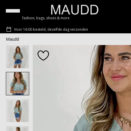
fashion, bags, shoes & more
Voor 16:00 besteld, dezelfde dag verzonden
Maudd