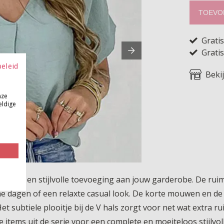
TOEVO
Grati
Gratis
beleid
Beki
nze
eldige
luchtige en stijlvolle toevoeging aan jouw garderobe. De ru
me dagen of een relaxte casual look. De korte mouwen en de
et subtiele plooitje bij de V hals zorgt voor net wat extra r
items uit de serie voor een complete en moeiteloos stijlvolle