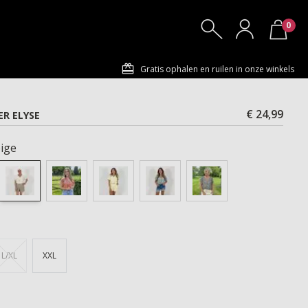
0
Gratis ophalen en ruilen in onze winkels
€ 24,99
R ELYSE
ige
L/XL
XXL