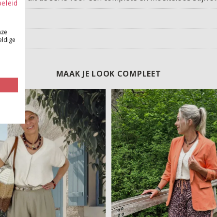
beleid
nze
eldige
MAAK JE LOOK COMPLEET