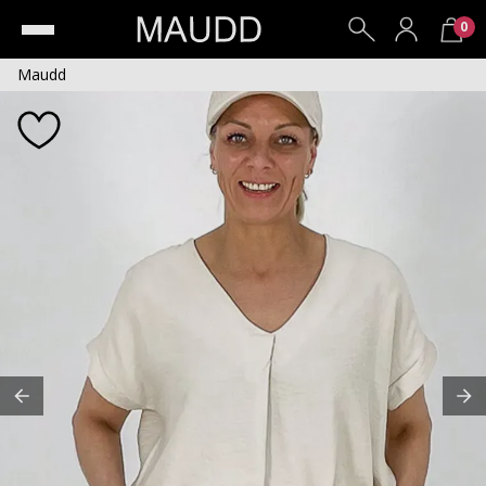
0
Maudd