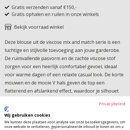
Gratis verzenden vanaf €150,-
Gratis ophalen en ruilen in onze winkels
Bekijk voorraad winkel
Deze blouse uit de viscose mix and match serie is een
luchtige en stijlvolle toevoeging aan jouw garderobe.
De ruimvallende pasvorm en de zachte viscose stof
zorgen voor een heerlijk comfortabel gevoel, ideaal
voor warme dagen of een relaxte casual look. De korte
mouwen en de mooie V hals geven de top een
flatterend en afslankend effect, waardoor je silhouet
mooi uitkomt. Het subtiele plooitje bij de V hals zorgt
Privacybeleid
voor net wat extra ruimte bij de buste en geeft de
blouse een speelse en vrouwelijke touch. Perfect te
Wij gebruiken cookies
We kunnen deze plaatsen voor analyse van onze bezoekersgegevens, om
combineren met de andere items uit de serie voor een
onze website te verbeteren, gepersonaliseerde inhoud te tonen en om u