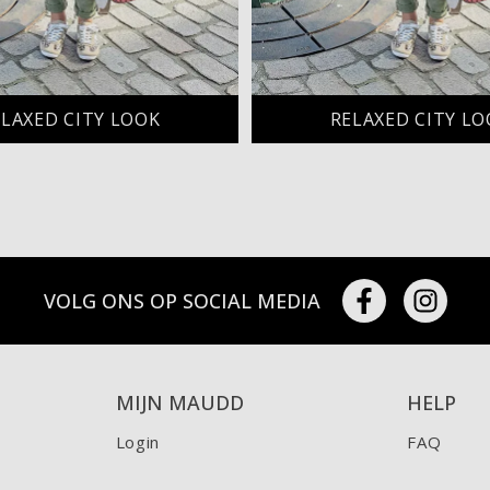
ELAXED CITY LOOK
RELAXED CITY LO
VOLG ONS OP SOCIAL MEDIA
MIJN MAUDD
HELP
Login
FAQ