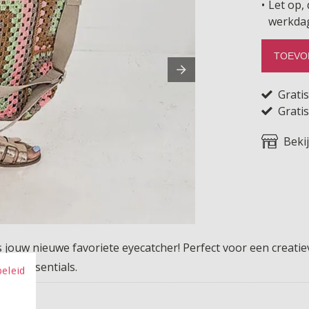
Let op, 
werkda
TOEVO
Grati
Gratis
Beki
 jouw nieuwe favoriete eyecatcher! Perfect voor een creatie
 je essentials.
beleid