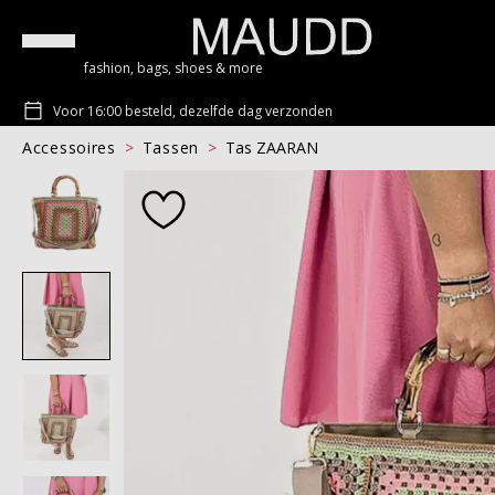
fashion, bags, shoes & more
Voor 16:00 besteld, dezelfde dag verzonden
Accessoires
Tassen
Tas ZAARAN