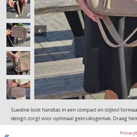
Suedine look handtas in een compact en stijlvol formaat
design zorgt voor optimaal gebruiksgemak. Draag hem o
je essentials altijd overzichtelijk bij de hand. Het spee
Privacy
moeiteloos bij elke outfit past.