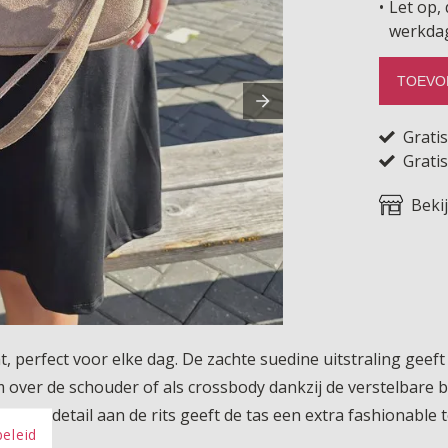
Let op, 
werkda
TOEVO
Grati
Gratis
Beki
, perfect voor elke dag. De zachte suedine uitstraling geeft 
ver de schouder of als crossbody dankzij de verstelbare b
lse kwastdetail aan de rits geeft de tas een extra fashionable 
beleid