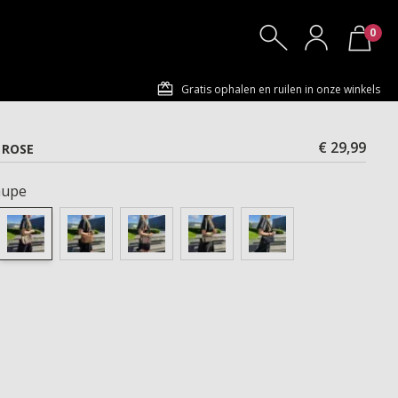
0
Gratis ophalen en ruilen in onze winkels
€ 29,99
 ROSE
aupe