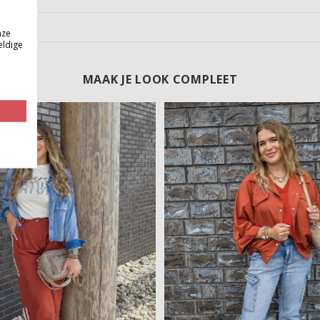
nze
eldige
MAAK JE LOOK COMPLEET