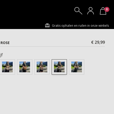
0
Gratis ophalen en ruilen in onze winkels
€ 29,99
 ROSE
jf