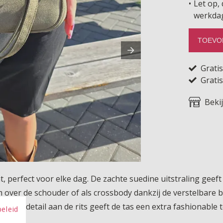
Let op, 
werkda
TOEVO
Grati
Gratis
Beki
, perfect voor elke dag. De zachte suedine uitstraling geeft 
ver de schouder of als crossbody dankzij de verstelbare b
lse kwastdetail aan de rits geeft de tas een extra fashionable 
beleid