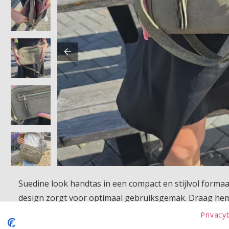
Suedine look handtas in een compact en stijlvol formaat
design zorgt voor optimaal gebruiksgemak. Draag hem o
je essentials altijd overzichtelijk bij de hand. Het spee
Privacy
moeiteloos bij elke outfit past.