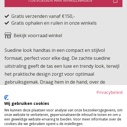
TOEVOEGEN AAN WINKELWAGEN
Gratis verzenden vanaf €150,-
Gratis ophalen en ruilen in onze winkels
Bekijk voorraad winkel
Suedine look handtas in een compact en stijlvol
formaat, perfect voor elke dag. De zachte suedine
uitstraling geeft de tas een luxe en trendy look, terwijl
het praktische design zorgt voor optimaal
gebruiksgemak. Draag hem in de hand, over de
schouder of als crossbody dankzij de verstelbare band.
Privacybeleid
Met meerdere vakjes en handige ritsen heb je al je
Wij gebruiken cookies
essentials altijd overzichtelijk bij de hand. Een ideale
We kunnen deze plaatsen voor analyse van onze bezoekersgegevens, om
mix van fashion en functionaliteit die moeiteloos bij
onze website te verbeteren, gepersonaliseerde inhoud te tonen en om u
een geweldige website-ervaring te bieden. Voor meer informatie over de
elke outfit past.
cookies die we gebruiken opent u de instellingen.