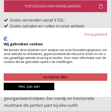
TOEVOEGEN AAN WINKELWAGEN
Gratis verzenden vanaf €150,-
Gratis ophalen en ruilen in onze winkels
Privacybeleid
Bekijk voorraad winkel
Wij gebruiken cookies
Suedine look kleine tas met een zachte, stijlvolle
We kunnen deze plaatsen voor analyse van onze bezoekersgegevens, om
onze website te verbeteren, gepersonaliseerde inhoud te tonen en om u
uitstraling en een speels kwastdetail aan de rits. Het
een geweldige website-ervaring te bieden. Voor meer informatie over de
cookies die we gebruiken opent u de instellingen.
compacte ontwerp is verrassend praktisch dankzij de
vele vakjes, zodat je al je essentials overzichtelijk kunt
Accepteer alles
opbergen. Ook aan de achterkant bevindt zich een
extra vakje voor snelle toegang. Alles is netjes
Nee, pas aan
afsluitbaar met ritsen, waardoor je spullen veilig en
georganiseerd blijven. Een trendy en functionele
musthave die perfect past bij elke outfit.