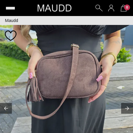
0
Maudd