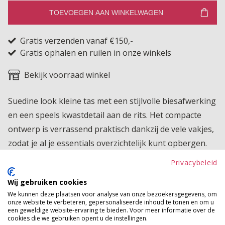
TOEVOEGEN AAN WINKELWAGEN
Gratis verzenden vanaf €150,-
Gratis ophalen en ruilen in onze winkels
Bekijk voorraad winkel
Suedine look kleine tas met een stijlvolle biesafwerking
en een speels kwastdetail aan de rits. Het compacte
ontwerp is verrassend praktisch dankzij de vele vakjes,
zodat je al je essentials overzichtelijk kunt opbergen.
Ook aan de achterkant bevindt zich een extra vakje
Privacybeleid
voor snelle toegang. Alles is netjes afsluitbaar met
Wij gebruiken cookies
ritsen, waardoor je spullen veilig en georganiseerd
We kunnen deze plaatsen voor analyse van onze bezoekersgegevens, om
blijven. Een trendy en functionele musthave die perfect
onze website te verbeteren, gepersonaliseerde inhoud te tonen en om u
een geweldige website-ervaring te bieden. Voor meer informatie over de
past bij elke outfit.
cookies die we gebruiken opent u de instellingen.