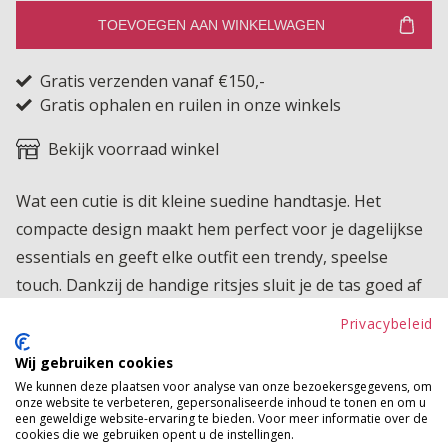
TOEVOEGEN AAN WINKELWAGEN
Gratis verzenden vanaf €150,-
Gratis ophalen en ruilen in onze winkels
Bekijk voorraad winkel
Wat een cutie is dit kleine suedine handtasje. Het
compacte design maakt hem perfect voor je dagelijkse
essentials en geeft elke outfit een trendy, speelse
touch. Dankzij de handige ritsjes sluit je de tas goed af
en blijven je spullen veilig opgeborgen. Er wordt
Privacybeleid
eventueel een langer hengsel bijgeleverd, zodat je hem
Wij gebruiken cookies
ook comfortabel over de schouder kunt dragen. Een
We kunnen deze plaatsen voor analyse van onze bezoekersgegevens, om
superleuk en praktisch tasje dat je overal mee naartoe
onze website te verbeteren, gepersonaliseerde inhoud te tonen en om u
een geweldige website-ervaring te bieden. Voor meer informatie over de
neemt.
cookies die we gebruiken opent u de instellingen.