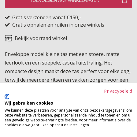
TOEVOEGEN AAN WINKELWAGEN
Gratis verzenden vanaf €150,-
Gratis ophalen en ruilen in onze winkels
Bekijk voorraad winkel
Enveloppe model kleine tas met een stoere, matte
leerlook en een soepele, casual uitstraling. Het
compacte design maakt deze tas perfect voor elke dag,
terwijl de meerdere ritsen en vakken zorgen voor een
superoverzichtelijke indeling van al je essentials. Draag
Privacybeleid
hem als crossbody of over de schouder en geniet van
Wij gebruiken cookies
een praktische én stijlvolle tas die moeiteloos bij iedere
We kunnen deze plaatsen voor analyse van onze bezoekersgegevens, om
outfit past.
onze website te verbeteren, gepersonaliseerde inhoud te tonen en om u
een geweldige website-ervaring te bieden. Voor meer informatie over de
cookies die we gebruiken opent u de instellingen.
Betaalinformatie