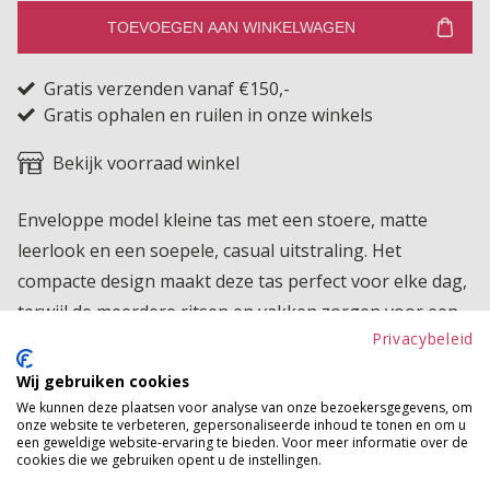
TOEVOEGEN AAN WINKELWAGEN
Gratis verzenden vanaf €150,-
Gratis ophalen en ruilen in onze winkels
Bekijk voorraad winkel
Enveloppe model kleine tas met een stoere, matte
leerlook en een soepele, casual uitstraling. Het
compacte design maakt deze tas perfect voor elke dag,
terwijl de meerdere ritsen en vakken zorgen voor een
Privacybeleid
superoverzichtelijke indeling van al je essentials. Draag
hem als crossbody of over de schouder en geniet van
Wij gebruiken cookies
een praktische én stijlvolle tas die moeiteloos bij iedere
We kunnen deze plaatsen voor analyse van onze bezoekersgegevens, om
onze website te verbeteren, gepersonaliseerde inhoud te tonen en om u
outfit past.
een geweldige website-ervaring te bieden. Voor meer informatie over de
cookies die we gebruiken opent u de instellingen.
Betaalinformatie