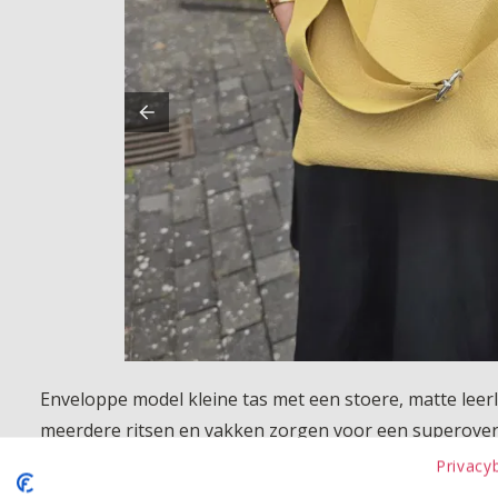
Enveloppe model kleine tas met een stoere, matte leerl
meerdere ritsen en vakken zorgen voor een superoverzi
én stijlvolle tas die moeiteloos bij iedere outfit past.
Privacy