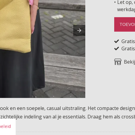
Let op, 
werkda
TOEVO
Grati
Gratis
Beki
ook en een soepele, casual uitstraling. Het compacte design 
chtelijke indeling van al je essentials. Draag hem als cros
beleid