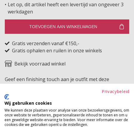
Let op, dit artikel heeft een levertijd van ongeveer 3
werkdagen
TOEVOEGEN AAN WINKELWAGEN
Gratis verzenden vanaf €150,-
Gratis ophalen en ruilen in onze winkels
Bekijk voorraad winkel
Geef een finishing touch aan je outfit met deze
prachtige tas! Ze heeft een hele grote opbergruimte
Privacybeleid
waar je gemakkelijk al je spullen in kwijt kan en van die
Wij gebruiken cookies
leuke print fleur je meteen op!
We kunnen deze plaatsen voor analyse van onze bezoekersgegevens, om
onze website te verbeteren, gepersonaliseerde inhoud te tonen en om u
Product kenmerken
een geweldige website-ervaring te bieden. Voor meer informatie over de
cookies die we gebruiken opent u de instellingen.
Betaalinformatie