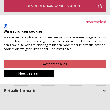
TOEVOEGEN AAN WINKELWAGEN
Gratis verzenden vanaf €150,-
Privacybeleid
Gratis ophalen en ruilen in onze winkels
Wij gebruiken cookies
Bekijk voorraad winkel
We kunnen deze plaatsen voor analyse van onze bezoekersgegevens, om
onze website te verbeteren, gepersonaliseerde inhoud te tonen en om u
een geweldige website-ervaring te bieden. Voor meer informatie over de
Deze ideale tas is super handig om mee te nemen naar
cookies die we gebruiken opent u de instellingen.
werk, school of tijdens andere bezigheden in je
dagelijkse leven. De tas heeft een groot vak zodat je
Accepteer alles
gemakkelijk al je spullen kunt meenemen.
Nee, pas aan
Product kenmerken
Betaalinformatie