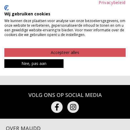
Privacybeleid
TOEVOEGEN AAN WINKELWAGEN
Wij gebruiken cookies
We kunnen deze plaatsen voor analyse van onze bezoekersgegevens, om
Gratis verzenden vanaf €150,-
onze website te verbeteren, gepersonaliseerde inhoud te tonen en om u
Gratis ophalen en ruilen in onze winkels
een geweldige website-ervaring te bieden. Voor meer informatie over de
cookies die we gebruiken opent u de instellingen.
Bekijk voorraad winkel
Accepteer alles
Betaalinformatie
Nee, pas aan
VOLG ONS OP SOCIAL MEDIA
OVER MAUDD