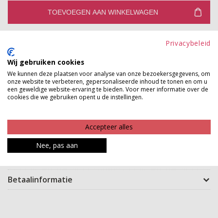
TOEVOEGEN AAN WINKELWAGEN
Gratis verzenden vanaf €150,-
Privacybeleid
Gratis ophalen en ruilen in onze winkels
Wij gebruiken cookies
Bekijk voorraad winkel
We kunnen deze plaatsen voor analyse van onze bezoekersgegevens, om
onze website te verbeteren, gepersonaliseerde inhoud te tonen en om u
een geweldige website-ervaring te bieden. Voor meer informatie over de
Item to love! Deze gave grote shopper van écht leer is
cookies die we gebruiken opent u de instellingen.
een ware musthave! Ze is ideaal om al jouw goodies in
mee te nemen. Je kan haar dichtstrikken en in de
Accepteer alles
binnenzijde zit nog een kleiner tasje met rits.
Nee, pas aan
Product kenmerken
Betaalinformatie