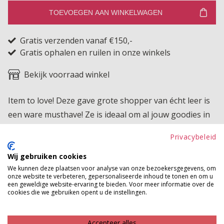
TOEVOEGEN AAN WINKELWAGEN
Gratis verzenden vanaf €150,-
Gratis ophalen en ruilen in onze winkels
Bekijk voorraad winkel
Item to love! Deze gave grote shopper van écht leer is
een ware musthave! Ze is ideaal om al jouw goodies in
mee te nemen. Je kan haar dichtstrikken en in de
Privacybeleid
binnenzijde zit nog een kleiner tasje met rits.
Wij gebruiken cookies
Product kenmerken
We kunnen deze plaatsen voor analyse van onze bezoekersgegevens, om
onze website te verbeteren, gepersonaliseerde inhoud te tonen en om u
Betaalinformatie
een geweldige website-ervaring te bieden. Voor meer informatie over de
cookies die we gebruiken opent u de instellingen.
MAAK JE LOOK COMPLEET
Accepteer alles