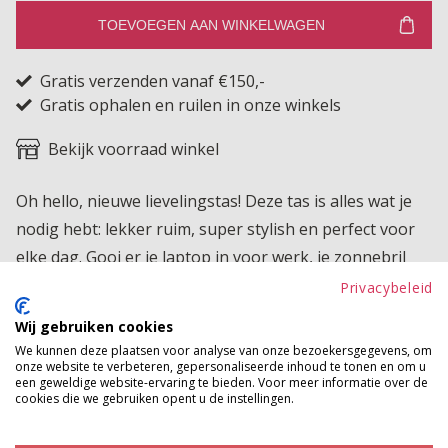
TOEVOEGEN AAN WINKELWAGEN
Gratis verzenden vanaf €150,-
Gratis ophalen en ruilen in onze winkels
Bekijk voorraad winkel
Oh hello, nieuwe lievelingstas! Deze tas is alles wat je
nodig hebt: lekker ruim, super stylish en perfect voor
elke dag. Gooi er je laptop in voor werk, je zonnebril
voor het terras of al je strand essentials, deze beauty is
Privacybeleid
overal voor in!
Wij gebruiken cookies
We kunnen deze plaatsen voor analyse van onze bezoekersgegevens, om
Product kenmerken
onze website te verbeteren, gepersonaliseerde inhoud te tonen en om u
een geweldige website-ervaring te bieden. Voor meer informatie over de
Betaalinformatie
cookies die we gebruiken opent u de instellingen.