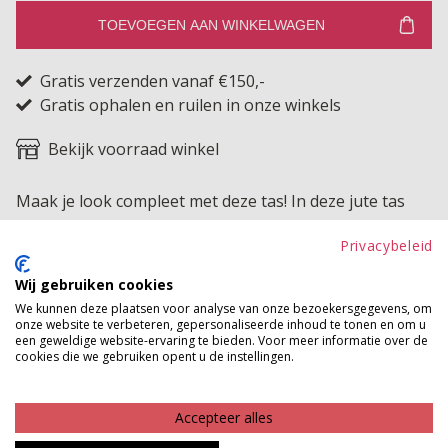
TOEVOEGEN AAN WINKELWAGEN
Gratis verzenden vanaf €150,-
Gratis ophalen en ruilen in onze winkels
Bekijk voorraad winkel
Maak je look compleet met deze tas! In deze jute tas
kun je genoeg kwijt, superhandig dus!
Privacybeleid
Product kenmerken
Wij gebruiken cookies
We kunnen deze plaatsen voor analyse van onze bezoekersgegevens, om
Betaalinformatie
onze website te verbeteren, gepersonaliseerde inhoud te tonen en om u
een geweldige website-ervaring te bieden. Voor meer informatie over de
cookies die we gebruiken opent u de instellingen.
MAAK JE LOOK COMPLEET
Accepteer alles