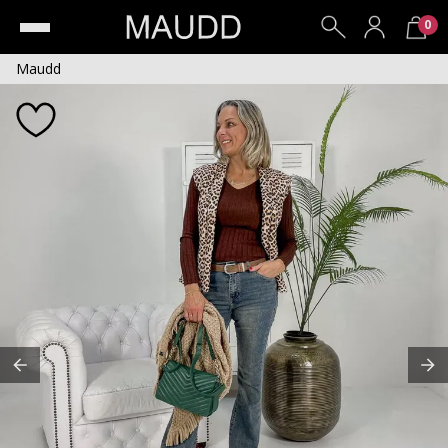
0
Maudd