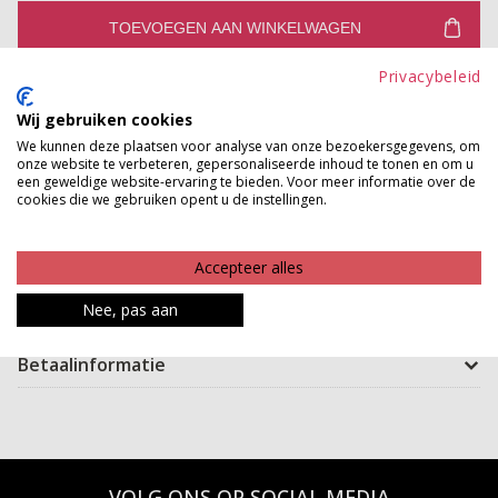
TOEVOEGEN AAN WINKELWAGEN
Privacybeleid
Gratis verzenden vanaf €150,-
Gratis ophalen en ruilen in onze winkels
Wij gebruiken cookies
We kunnen deze plaatsen voor analyse van onze bezoekersgegevens, om
Bekijk voorraad winkel
onze website te verbeteren, gepersonaliseerde inhoud te tonen en om u
een geweldige website-ervaring te bieden. Voor meer informatie over de
cookies die we gebruiken opent u de instellingen.
Neem al jouw benodigdheden gemakkelijk en modieus
mee met deze prachtige schoudertas. De tas is zowel
Accepteer alles
om je lichaam als om je schouder te dragen. Ideaal voor
Nee, pas aan
iedere gelegenheid!
Betaalinformatie
VOLG ONS OP SOCIAL MEDIA