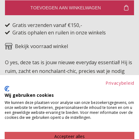
TOEVOEGEN AAN WINKELWAGEN
Gratis verzenden vanaf €150,-
Gratis ophalen en ruilen in onze winkels
Bekijk voorraad winkel
O yes, deze tas is jouw nieuwe everyday essential! Hij is
ruim, zacht en nonchalant-chic, precies wat je nodig
hebt voor een moeiteloze look met stijl. Draag 'm
Privacybeleid
casual over je schouder of swing 'm lekker mee tijdens
Wij gebruiken cookies
een dagje shoppen.
We kunnen deze plaatsen voor analyse van onze bezoekersgegevens, om
onze website te verbeteren, gepersonaliseerde inhoud te tonen en om u
Betaalinformatie
een geweldige website-ervaring te bieden. Voor meer informatie over de
cookies die we gebruiken opent u de instellingen.
MAAK JE LOOK COMPLEET
Accepteer alles