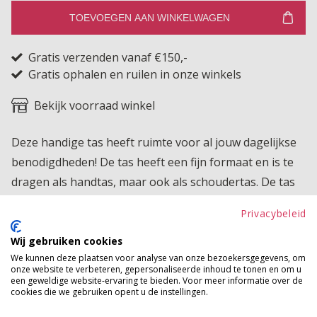
TOEVOEGEN AAN WINKELWAGEN
Gratis verzenden vanaf €150,-
Gratis ophalen en ruilen in onze winkels
Bekijk voorraad winkel
Deze handige tas heeft ruimte voor al jouw dagelijkse
benodigdheden! De tas heeft een fijn formaat en is te
dragen als handtas, maar ook als schoudertas. De tas
sluit door middel van een knoop, maar heeft ook een
Privacybeleid
groot vakje met rits, waardoor je je waardevolle spullen
veilig kan opbergen. Ideaal toch?!
Wij gebruiken cookies
We kunnen deze plaatsen voor analyse van onze bezoekersgegevens, om
onze website te verbeteren, gepersonaliseerde inhoud te tonen en om u
Product kenmerken
een geweldige website-ervaring te bieden. Voor meer informatie over de
cookies die we gebruiken opent u de instellingen.
Betaalinformatie