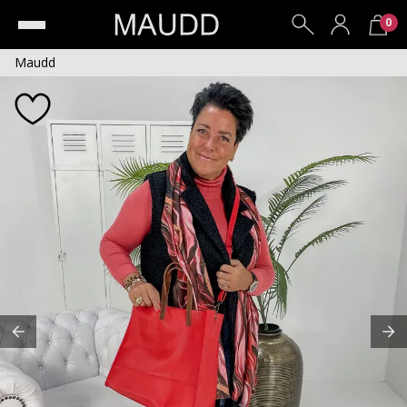
0
Maudd