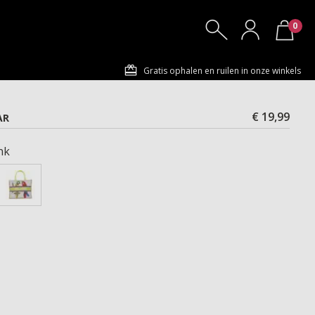
0
Gratis ophalen en ruilen in onze winkels
€ 19,99
AR
nk