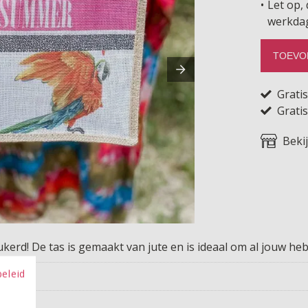
Let op, 
werkda
TOEVO
Grati
Gratis
Beki
kerd! De tas is gemaakt van jute en is ideaal om al jouw h
beleid