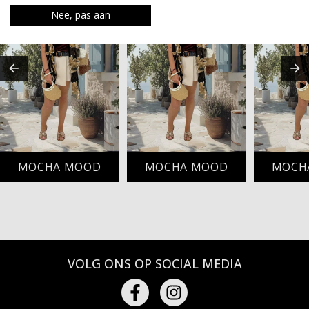
Nee, pas aan
MOCHA MOOD
MOCHA MOOD
MOCH
VOLG ONS OP SOCIAL MEDIA