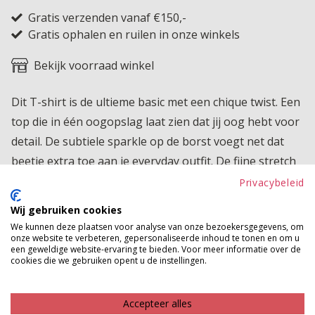
Gratis verzenden vanaf €150,-
Gratis ophalen en ruilen in onze winkels
Bekijk voorraad winkel
Dit T-shirt is de ultieme basic met een chique twist. Een
top die in één oogopslag laat zien dat jij oog hebt voor
detail. De subtiele sparkle op de borst voegt net dat
beetje extra toe aan je everyday outfit. De fijne stretch
zorgt voor een comfortabel draagcomfort.
Privacybeleid
Wij gebruiken cookies
Product kenmerken
We kunnen deze plaatsen voor analyse van onze bezoekersgegevens, om
onze website te verbeteren, gepersonaliseerde inhoud te tonen en om u
Betaalinformatie
een geweldige website-ervaring te bieden. Voor meer informatie over de
cookies die we gebruiken opent u de instellingen.
MAAK JE LOOK COMPLEET
Accepteer alles